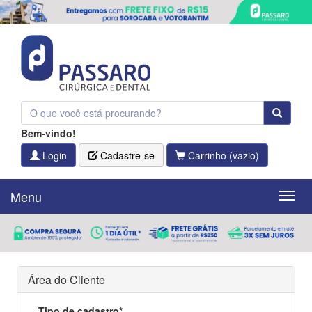
Bem-vindo!
Login
Cadastre-se
Carrinho
(vazio)
Menu
Menu
Área do Cliente
Tipo de cadastro*