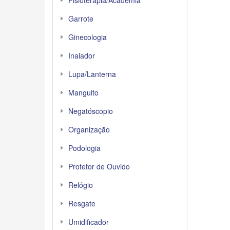
Fisioterapia/Academia
Garrote
Ginecologia
Inalador
Lupa/Lanterna
Manguito
Negatóscopio
Organização
Podologia
Protetor de Ouvido
Relógio
Resgate
Umidificador