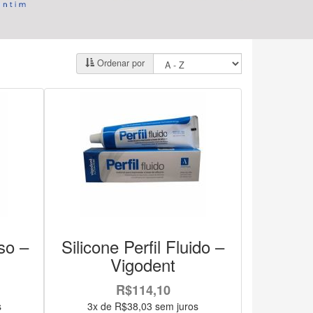
Ordenar por
so –
Silicone Perfil Fluido –
Vigodent
R$114,10
s
3x de R$38,03 sem juros