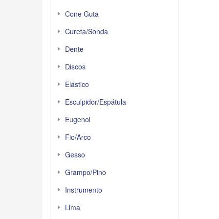
Cone Guta
Cureta/Sonda
Dente
Discos
Elástico
Esculpidor/Espátula
Eugenol
Fio/Arco
Gesso
Grampo/Pino
Instrumento
Lima