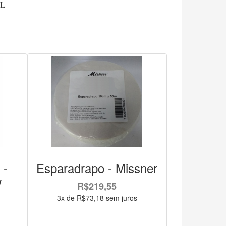
EL
 -
Esparadrapo - Missner
w
R$219,55
3x de R$73,18 sem juros