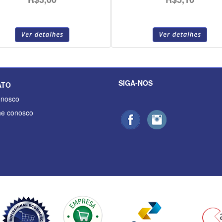
SIGA-NOS
ATO
onosco
he conosco