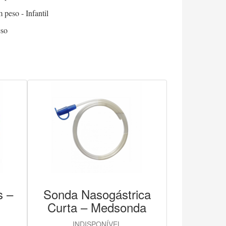
peso - Infantil
eso
s –
Sonda Nasogástrica
Curta – Medsonda
INDISPONÍVEL