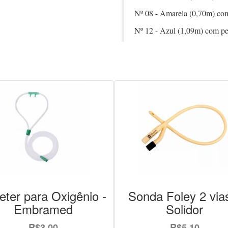
Nº 08 - Amarela (0,70m) com 
Nº 12 - Azul (1,09m) com p
eter para Oxigênio -
Sonda Foley 2 via
Embramed
Solidor
R$3,00
R$5,10